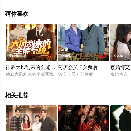
整版电视剧全集就上星空电影网，更多相关信息可移步至
豆瓣电视剧、电视猫或剧情网等平台了解。
猜你喜欢
3.0
4.0
全80集
全80集
全79集
神豪大风刮来的全能系统
药店会员卡欠费后
京婚恃宠
神豪大风刮来的全能系统
药店会员卡欠费后
京婚恃宠
相关推荐