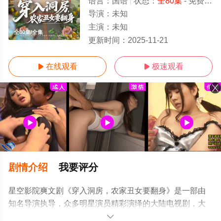
语言：
国语
状态：
全80集
- 免费在线观看
导演：
未知
主演：
未知
全80集/全集
更新时间：
2025-11-21
在线观看
极速观看


剧情介绍
我要评分
星空影院爽文剧《穿入洞房，农家丑女要翻身》是一部由
知名导演执导，众多明星演员精彩演绎的大陆电视剧，大
结局剧情已揭晓（全80集），手机免费观看高清未删减完
