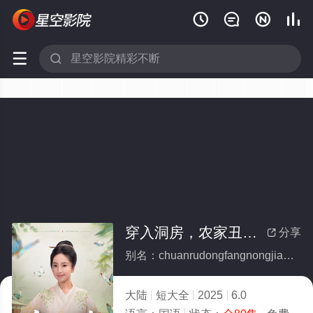






穿入洞房，农家丑女要翻身(全集)
分享

别名：chuanrudongfangnongjiachounvyaofanshen
大陆
短大全
2025
6.0