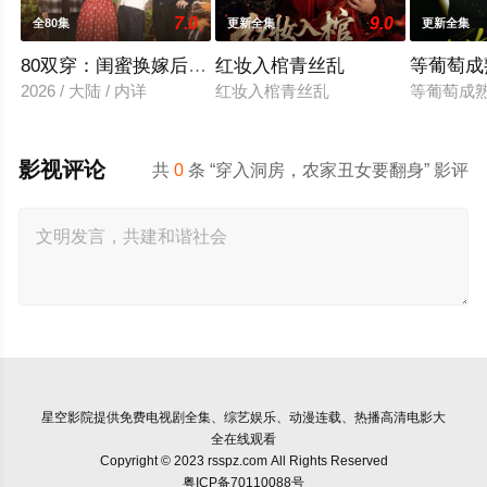
7.0
9.0
全80集
更新全集
更新全集
80双穿：闺蜜换嫁后赢麻了
红妆入棺青丝乱
等葡萄成
2026 / 大陆 / 内详
红妆入棺青丝乱
等葡萄成
影视评论
共
0
条 “穿入洞房，农家丑女要翻身” 影评
星空影院
提供免费电视剧全集、综艺娱乐、动漫连载、热播高清电影大
全在线观看
Copyright © 2023 rsspz.com All Rights Reserved
粤ICP备70110088号