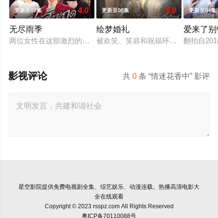
4.0
5.0
更新至07集
更新至08集
更新至04集
无尽雨季
绘梦婚礼
爱来了别错
两位女性在这部激烈的家庭剧中争夺强大的蒂纳拉王朝领导权。
被欢笑、笑容和祝福环绕的婚礼仅仅是
翻拍自20
影视评论
共
0
条 “情迷花香中” 影评
星空影院
提供免费电视剧全集、综艺娱乐、动漫连载、热播高清电影大
全在线观看
Copyright © 2023 rsspz.com All Rights Reserved
粤ICP备70110088号