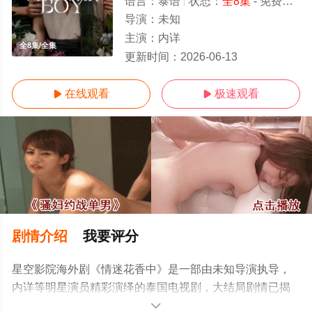
语言：
泰语
状态：
全8集
- 免费在线观看
导演：
未知
主演：
内详
全8集/全集
更新时间：
2026-06-13
在线观看
极速观看


剧情介绍
我要评分
星空影院海外剧《情迷花香中》是一部由未知导演执导，
内详等明星演员精彩演绎的泰国电视剧，大结局剧情已揭
晓（全8集），手机免费观看高清未删减完整版电视剧全集
