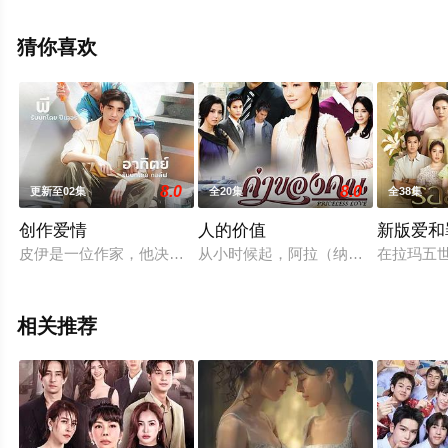
就上星空电影网，更多相关信息可移步至豆瓣电视剧、电
视猫或剧情网等平台了解。
猜你喜欢
8.0
8.0
更新至02集
全20集
全38集
创作爱情
人的价值
新版爱和
皮伊是一位作家，他决定住在度假村的民宿写作取灵感，但因装
从小时候起，阿拉（纳瓦·君拉纳拉 Nawa
在拉玛五世
相关推荐