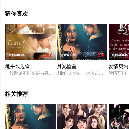
jung,Kritsana,Panchai,Plai,Chattrin,Chotticomporn等明星
演员精彩演绎的泰国电视剧，大结局剧情已揭晓（全2
猜你喜欢
集），手机免费观看高清未删减完整版电视剧全集就上星
空电影网，更多相关信息可移步至豆瓣电视剧、电视猫或
剧情网等平台了解。
10.0
5.0
更新至08集
更新至13集
更新至06集
地平线边缘
月光壁垒
爱情契约
一段跨越不同阶层与身份的恋情。一方唯有自己的荣誉，另一方则关
Jilla的人生在一次采访中彻底偏离了
爱情契约
相关推荐