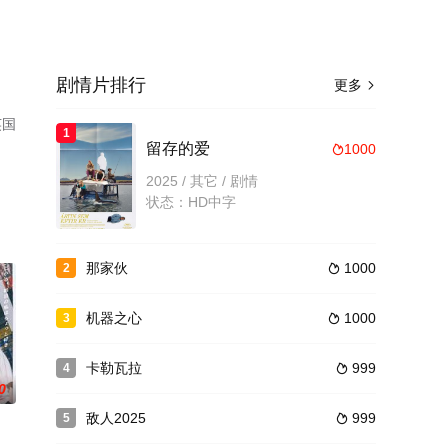
剧情片排行
更多

英国
1
留存的爱
1000

2025 / 其它 / 剧情
状态：HD中字
那家伙
1000
2

机器之心
1000
3

卡勒瓦拉
999
4

0
敌人2025
999
5
