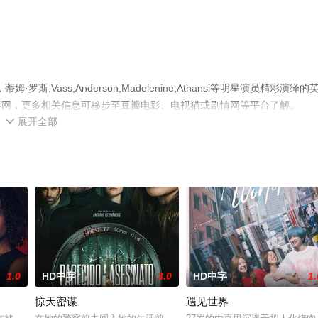
Vass,Anderson,Madelenine,Athansi等明星演员精彩演绎的
影网，更多相关信息可移步至豆瓣电影、电视猫或剧情网等平台了解。
展开全部

1.0
HD中字
3.0
HD中字
1.
惊天密谋
遇见世界