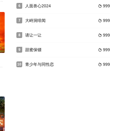
亨正面交锋。别无选择之下
一起。但随着前夫的降临，一段不堪回首的童年往事被揭开，埋藏
肉漫画《肉即吾命》，却始终无法接纳真实的自己。面对朋友们纷纷步入婚姻与
人面兽心2024
999
6

大峙洞绯闻
999
7

请让一让
999
8

0
甜蜜保镖
999
9

青少年与同性恋
999
10

界富有权势人物的儿子杰克斯陷入了一场旋风般的恋情。但当其他女人被发现