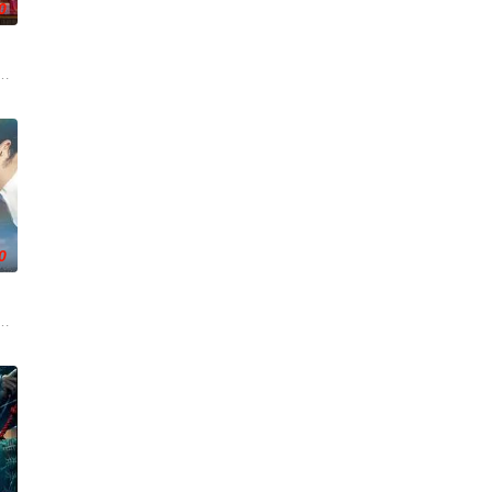
0
掌控并彻底改变了命运。但
的中年男人，这天他在空无一人的州际公路上独自驾
实现人们愿望的神秘零食，以及人们来到那里展开一段魔法般的故事。
0
引出“婴胎报仇”，“娘娘索命”等一连串妖异事件，张天盛
活的冲绳。与母亲朱音、妹妹舞一起生活的照屋踊，憧憬舞蹈学校的丽莎，开