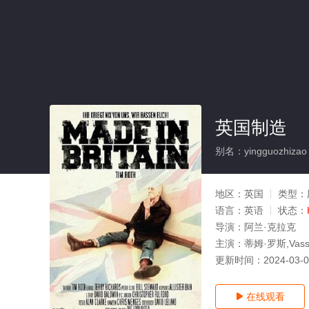
英国制造
别名：yingguozhizao
地区：
英国
类型：
语言：
英语
状态：
导演：
阿兰·克拉克
主演：
蒂姆·罗斯,Vass,A
更新时间：
2024-03-
在线观看
