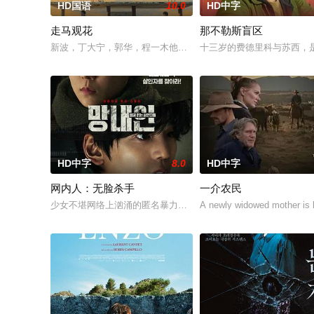
HD国语
10.0
HD中字
走马观花
那不勒斯盲区
新波，丁大宁，郭华，程一木他们毕业于同一所大学。他们和很
十三岁的费德里科与苏西，
HD中字
8.0
HD中字
网内人：无脸杀手
一介农民
少女不堪网络上汹涌的匿名暴力，选择结束年轻的生命。悲愤的
A newly widowed mother is le