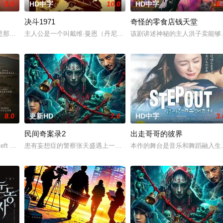
5.0
HD中字
10.0
HD中字
8.
决斗1971
奇怪的零食店钱天堂
多年轻人一样，自以为是，敏感错弱，没有被认可的才华。他们来自不
是那不勒斯两大死敌大佬的后代。突然间生活变成了一场绝望的狂飙，彻底脱离
主人公是一个叫戴维·曼恩（丹尼斯·韦弗 Dennis Weaver 饰）
该剧讲述神秘的主人洪子卖能够
8.0
更新HD
7.0
HD中字
3.
民间奇案录2
出走哥哥的彼界
家属委托私家侦探追查真相，誓要找出躲在屏幕背后的始作俑者。随着
ft with the care of an alcoholi
患有妄想症的警察张天盛遇上一起离奇的神像杀人事件，勘案过程中，牵
本作的舞台是音乐和舞蹈融入生