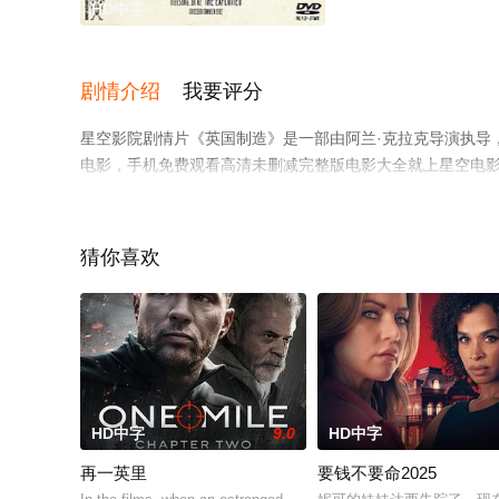
HD中字
剧情介绍
我要评分
星空影院剧情片《英国制造》是一部由阿兰·克拉克导演执导，蒂姆·罗斯,
电影，手机免费观看高清未删减完整版电影大全就上星空电
猜你喜欢
HD中字
9.0
HD中字
再一英里
要钱不要命2025