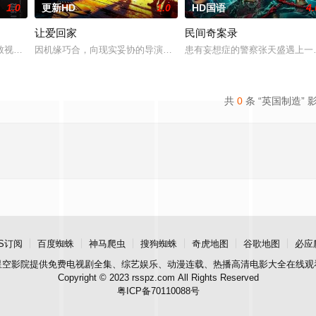
1.0
更新HD
1.0
HD国语
4.
让爱回家
民间奇案录
：父母享受的中产生活、哥哥向往的名校前途。砌砖建墙，朴拙的体力
致视力逐渐丧失的摄影师瑞真展开。在面对跨越视力障碍、好不容易成为陶艺家
因机缘巧合，向现实妥协的导演朱达仁萌生拍一部《河南人在北京》
患有妄想症的警察张天盛遇上一起
共
0
条 “英国制造” 
S订阅
百度蜘蛛
神马爬虫
搜狗蜘蛛
奇虎地图
谷歌地图
必应
星空影院
提供免费电视剧全集、综艺娱乐、动漫连载、热播高清电影大全在线观
Copyright © 2023 rsspz.com All Rights Reserved
粤ICP备70110088号