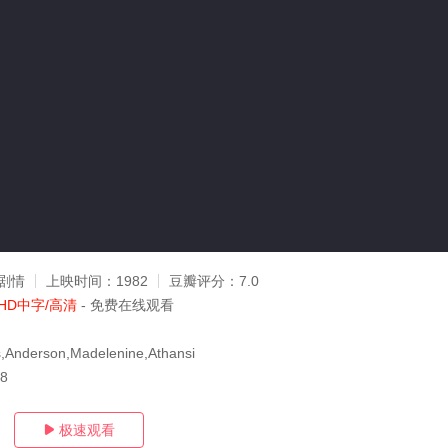
剧情
上映时间：
1982
豆瓣评分：
7.0
HD中字/高清
- 免费在线观看
nderson,Madelenine,Athansi
08
极速观看
