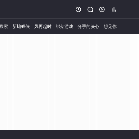




搜索
新蝙蝠侠
风再起时
绑架游戏
分手的决心
想见你