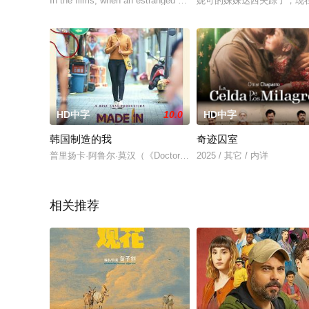
In the films, when an estranged father (Phillippe) and daug
妮可的妹妹达西失踪了，现
HD中字
10.0
HD中字
韩国制造的我
奇迹囚室
普里扬卡·阿鲁尔·莫汉（《Doctor》）与朴惠珍（在《鱿鱼游戏
2025 / 其它 / 内详
相关推荐