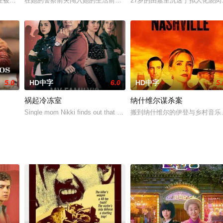
在被推定死亡。妮可决定亲自调查达西的神秘失踪案，并与囚禁她妹妹的传销大
在她的警察前夫闯入她的生活前，这名女子还正和家人幸福的生活在
27岁的由嘉里沉迷于拟人化烧
5.0
HD中字
6.0
HD中字
5.
祸起冷冻室
纳什维尔谋杀案
》中饰演赵尚禹母亲）联袂出演。导演R.A.卡提克表示：
Single mom Nikki finds out that one of her eggs mistakenly
搬到纳什维尔的伊登与乡村音乐