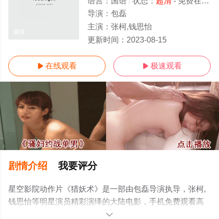
语言：
国语
状态：
超清
- 免费在线观看
导演：
包磊
主演：
张柯,钱思怡
超清
更新时间：
2023-08-15
在线观看
极速观看


剧情介绍
我要评分
星空影院动作片《猎妖术》是一部由包磊导演执导，张柯,
钱思怡等明星演员精彩演绎的大陆电影，手机免费观看高
清未删减完整版电影大全就上星空电影网，更多相关信息
