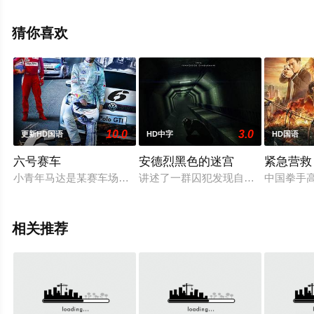
可移步至豆瓣电影、电视猫或剧情网等平台了解。
猜你喜欢
10.0
3.0
更新HD国语
HD中字
HD国语
六号赛车
安德烈黑色的迷宫
紧急营救
小青年马达是某赛车场一个普通的地勤，每当夜幕降临，脱下制
讲述了一群囚犯发现自己被困在一个神
中国拳手
相关推荐