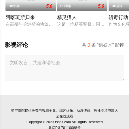
5.0
5.0
HD中字
HD中字
HD国语
阿喀琉斯归来
精灵猎人
斩毒行动
在宙斯与哈迪斯的协议下，年迈的阿喀琉斯被忒提斯从冥界释放
这是一位精英警察，同时也是精灵猎
作为文化项
影视评论
共
0
条 “猎妖术” 影评
星空影院
提供免费电视剧全集、综艺娱乐、动漫连载、热播高清电影大
全在线观看
Copyright © 2023 rsspz.com All Rights Reserved
粤ICP备70110088号